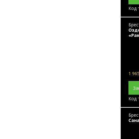
Код 
Брес
Озд
«Ра
1 965
За
Код 
Брес
Сан