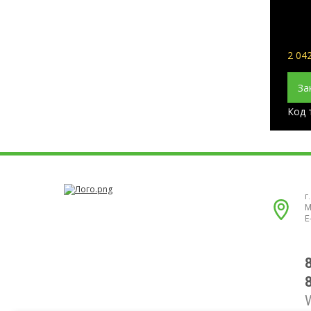
2 042
За
Код 
г
М
E