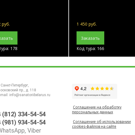
 руб.
1 450 руб.
казать
Заказать
тура: 178
Код тура: 166
. Санкт-Петербург,
осковский пр., д. 118
-mail:
info@sanatoriibelarus.ru
Соглашение на обработку
персональных данных
8 (812) 334-54-54
8 (981) 934-54-54
Соглашение об использовании
cookies-файлов на сайте
WhatsApp, Viber