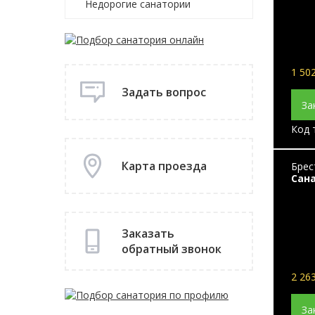
Недорогие санатории
1 502
Задать вопрос
За
Код 
Карта проезда
Брес
Сан
Заказать
обратный звонок
2 263
За