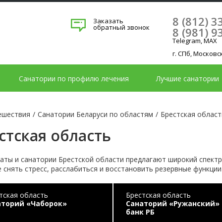
8 (812) 3
Заказать
обратный звонок
8 (981) 9
Telegram, MAX
г. СПб, Московс
Санатории по профилю лечения
Лучшие санатории
ешествия
/
Санатории Беларуси по областям
/
Брестская област
стская область
аты и санатории Брестской области предлагают широкий спектр 
 снять стресс, расслабиться и восстановить резервные функции
тская область
Брестская область
аторий «Чаборок»
Санаторий «Ружанский» 
банк РБ