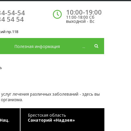
10:00-19:00
34-54-54
11:00-18:00 Сб
34 54 54
выходной - Вс
кий пр.118
Полезная информация
...
ь
услуг лечения различных заболеваний - здесь вы
 организма.
Брестская область
Нац.
Санаторий «Надзея»