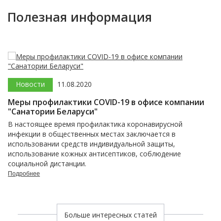
комфортом.Спасибо сотрудникам
Полезная информация
туристического агентства "Версо"
за приятные эмоции и хорошее
настроение!
Новости
11.08.2020
Меры профилактики COVID-19 в офисе компании
"Санатории Беларуси"
В настоящее время профилактика коронавирусной
инфекции в общественных местах заключается в
использовании средств индивидуальной защиты,
использование кожных антисептиков, соблюдение
социальной дистанции.
Подробнее
Больше интересных статей