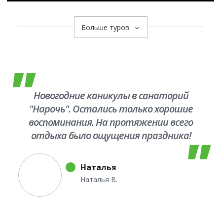
Больше туров
Новогодние каникулы в санаторий
"Нарочь". Остались только хорошие
воспоминания. На протяжении всего
отдыха было ощущения праздника!
Хорошее настроение не покидало!
Порадовал вежливый
Наталья
персонал,теплый бассейн, хорошая
Наталья В.
кухня. Территория чистая, отличная
природа вокруг. Мы заказали
трансфер до санатория, доехали с