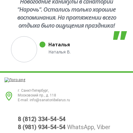
Новогодние каникулы в санаторий
"Нарочь". Остались только хорошие
воспоминания. На протяжении всего
отдыха было ощущения праздника!
Хорошее настроение не покидало!
Порадовал вежливый
Наталья
персонал,теплый бассейн, хорошая
Наталья В.
кухня. Территория чистая, отличная
природа вокруг. Мы заказали
трансфер до санатория, доехали с
комфортом.Спасибо сотрудникам
туристического агентства "Версо"
г. Санкт-Петербург,
Московский пр., д. 118
за приятные эмоции и хорошее
E-mail:
info@sanatoriibelarus.ru
настроение!
8 (812) 334-54-54
8 (981) 934-54-54
WhatsApp, Viber